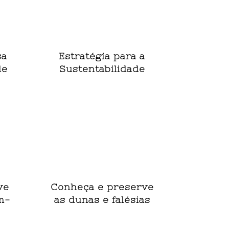
sa
Estratégia para a
de
Sustentabilidade
ve
Conheça e preserve
m-
as dunas e falésias