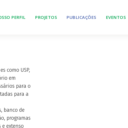
SSO PERFIL
PROJETOS
PUBLICAÇÕES
EVENTOS
des como USP,
ório em
sários para o
ltadas para a
s, banco de
ão, programas
s e extenso