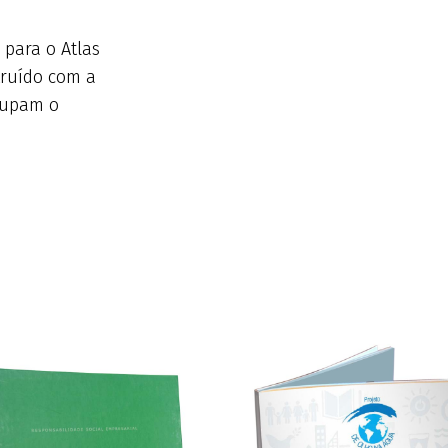
 para o Atlas
truído com a
cupam o