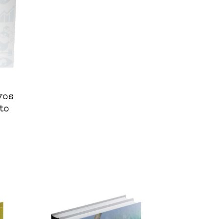
vos
to