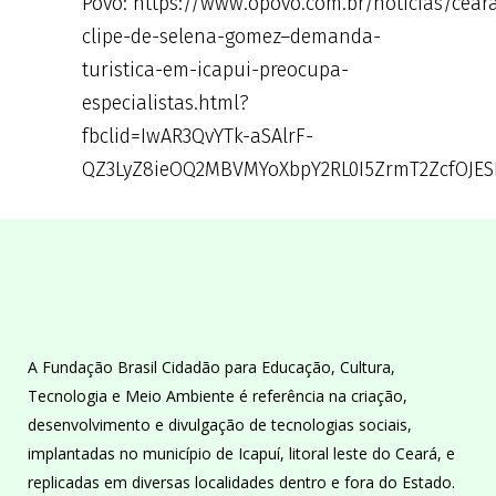
Povo: https://www.opovo.com.br/noticias/cear
clipe-de-selena-gomez–demanda-
turistica-em-icapui-preocupa-
especialistas.html?
fbclid=IwAR3QvYTk-aSAlrF-
QZ3LyZ8ieOQ2MBVMYoXbpY2RL0I5ZrmT2ZcfOJES
A Fundação Brasil Cidadão para Educação, Cultura,
Tecnologia e Meio Ambiente é referência na criação,
desenvolvimento e divulgação de tecnologias sociais,
implantadas no município de Icapuí, litoral leste do Ceará, e
replicadas em diversas localidades dentro e fora do Estado.