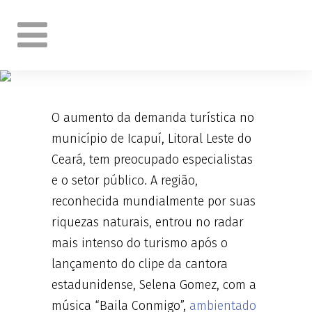
APÓS CLIPE DE SELENA
GOMEZ, DEMANDA
TURÍSTICA EM ICAPUÍ
PREOCUPA ESPECIALISTAS
O aumento da demanda turística no
município de Icapuí, Litoral Leste do
Ceará, tem preocupado especialistas
e o setor público. A região,
reconhecida mundialmente por suas
riquezas naturais, entrou no radar
mais intenso do turismo após o
lançamento do clipe da cantora
estadunidense, Selena Gomez, com a
música “Baila Conmigo”,
ambientado